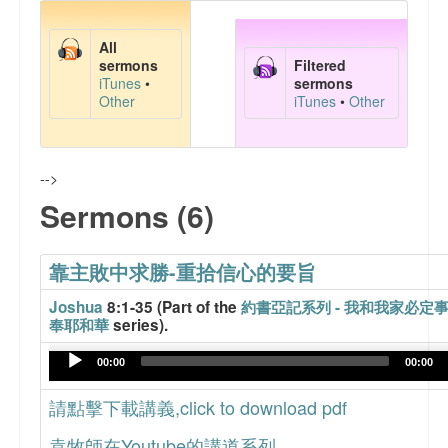
主日學課程資料
All
文章分享
sermons
Filtered
iTunes
•
sermons
Other
iTunes
•
Other
FaceBook 網頁
聯絡我們
-->
Sermons (6)
靠主敗中求勝-重拾信心的要旨
Joshua
8:1-35 (Part of the
約書亞記系列 - 我和我家必定
奉耶和華
series).
Audio
00:00
00:00
Player
請點擊下載講義,click to download pdf
袁牧師在Youtube的講道系列