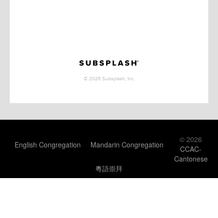
© 2026
English Congregation
Mandarin Congregation
CCAC-
Cantonese
粵語崇拜