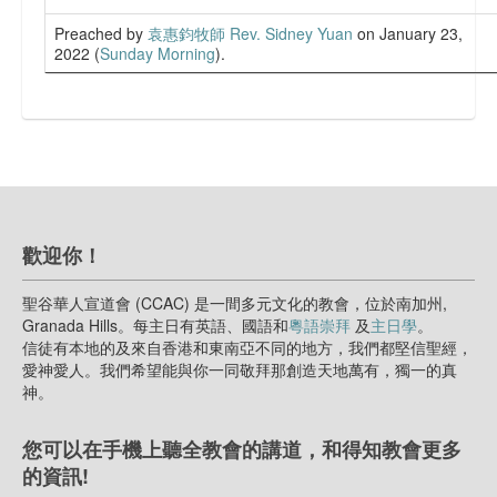
Preached by
袁惠鈞牧師 Rev. Sidney Yuan
on January 23,
2022 (
Sunday Morning
).
歡迎你！
聖谷華人宣道會 (CCAC) 是一間多元文化的教會，位於南加州,
Granada Hills。每主日有英語、國語和
粵語崇拜
及
主日學
。
信徒有本地的及來自香港和東南亞不同的地方，我們都堅信聖經，
愛神愛人。我們希望能與你一同敬拜那創造天地萬有，獨一的真
神。
您可以在手機上聽全教會的講道，和得知教會更多
的資訊!