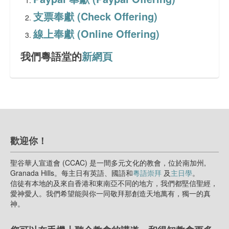
會務報告
支票奉獻 (Check Offering)
代禱事項
線上奉獻 (Online Offering)
主日學課程資料
我們粵語堂的
新網頁
文章分享
FaceBook 網頁
聯絡我們
歡迎你！
聖谷華人宣道會 (CCAC) 是一間多元文化的教會，位於南加州,
Granada Hills。每主日有英語、國語和
粵語崇拜
及
主日學
。
信徒有本地的及來自香港和東南亞不同的地方，我們都堅信聖經，
愛神愛人。我們希望能與你一同敬拜那創造天地萬有，獨一的真
神。