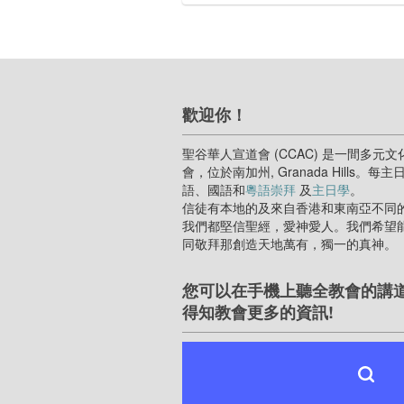
歡迎你！
聖谷華人宣道會 (CCAC) 是一間多元文
會，位於南加州, Granada Hills。每
語、國語和
粵語崇拜
及
主日學
。
信徒有本地的及來自香港和東南亞不同
我們都堅信聖經，愛神愛人。我們希望
同敬拜那創造天地萬有，獨一的真神。
您可以在手機上聽全教會的講
得知教會更多的資訊!