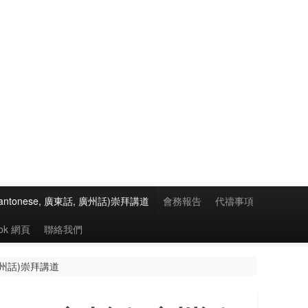
antonese, 廣東話, 廣州話)崇拜講道
會務報告
代禱事項
ook 網頁
聯絡我們
 廣州話)崇拜講道