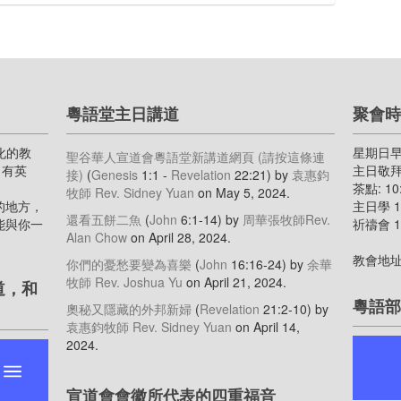
粵語堂主日講道
聚會時
化的教
星期日
聖谷華人宣道會粵語堂新講道網頁 (請按這條連
主日有英
主日敬拜 9
接)
(
Genesis
1:1 -
Revelation
22:21)
by
袁惠鈞
茶點: 10:
牧師 Rev. Sidney Yuan
on May 5, 2024
.
的地方，
主日學 11
還看五餅二魚
(
John
6:1-14)
by
周華張牧師Rev.
能與你一
祈禱會 11
Alan Chow
on April 28, 2024
.
教會地址
你們的憂愁要變為喜樂
(
John
16:16-24)
by
余華
牧師 Rev. Joshua Yu
on April 21, 2024
.
道，和
粵語部
奧秘又隱藏的外邦新婦
(
Revelation
21:2-10)
by
袁惠鈞牧師 Rev. Sidney Yuan
on April 14,
2024
.
宣道會會徽所代表的四重福音