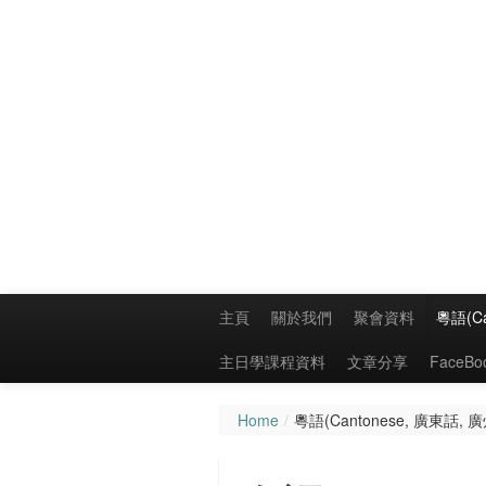
主頁
關於我們
聚會資料
粵語(C
主日學課程資料
文章分享
FaceB
Home
/
粵語(Cantonese, 廣東話,