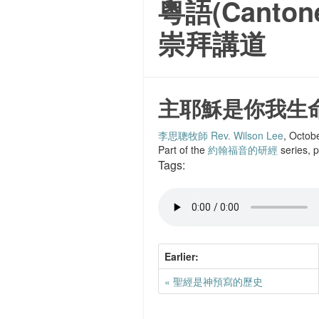
粵語(Canton
崇拜講道
主耶穌是你我生
李思聰牧師 Rev. Wilson Lee
, Octob
Part of the
約翰福音的研經
series, 
Tags:
Earlier:
« 聖經是神預寫的歷史