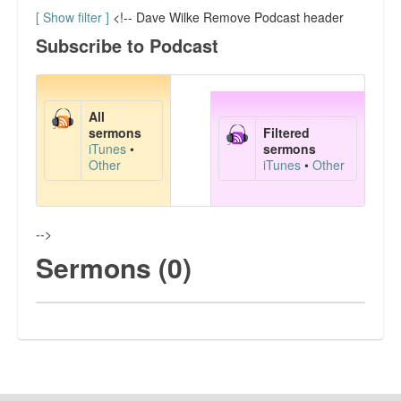
會務報告
[ Show filter ]
<!-- Dave Wilke Remove Podcast header
Subscribe to Podcast
代禱事項
主日學課程資料
All
文章分享
sermons
Filtered
iTunes
•
sermons
Other
iTunes
•
Other
FaceBook 網頁
聯絡我們
-->
Sermons (0)