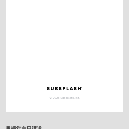
粵語堂主日講道