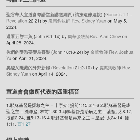
聖谷華人宣道會粵語堂新講道網頁 (請按這條連接)
(
Genesis
1:1 -
Revelation
22:21)
by
袁惠鈞牧師 Rev. Sidney Yuan
on May 5,
2024
.
還看五餅二魚
(
John
6:1-14)
by
周華張牧師Rev. Alan Chow
on
April 28, 2024
.
你們的憂愁要變為喜樂
(
John
16:16-24)
by
余華牧師 Rev. Joshua
Yu
on April 21, 2024
.
奧秘又隱藏的外邦新婦
(
Revelation
21:2-10)
by
袁惠鈞牧師 Rev.
Sidney Yuan
on April 14, 2024
.
宣道會會徽所代表的四重福音
1.耶穌基督是拯救之主 – 十字架; 提前1:15,2:4-6 2.耶穌基督是成
聖之主 – 洗滌盆; 林前1:30 3.耶穌基督是治病之主 – 油瓶; 太8:17,
彼前2:24, 雅5:13-16 4.耶穌基督是再來之主 – 皇冠; 太24:14, 徒
1:11,
西1:27