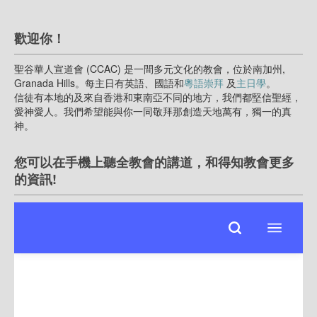
歡迎你！
聖谷華人宣道會 (CCAC) 是一間多元文化的教會，位於南加州,
Granada Hills。每主日有英語、國語和
粵語崇拜
及
主日學
。
信徒有本地的及來自香港和東南亞不同的地方，我們都堅信聖經，
愛神愛人。我們希望能與你一同敬拜那創造天地萬有，獨一的真
神。
您可以在手機上聽全教會的講道，和得知教會更多
的資訊!