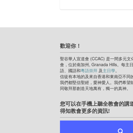
歡迎你！
聖谷華人宣道會 (CCAC) 是一間多元文
會，位於南加州, Granada Hills。每
語、國語和
粵語崇拜
及
主日學
。
信徒有本地的及來自香港和東南亞不同
我們都堅信聖經，愛神愛人。我們希望
同敬拜那創造天地萬有，獨一的真神。
您可以在手機上聽全教會的講
得知教會更多的資訊!