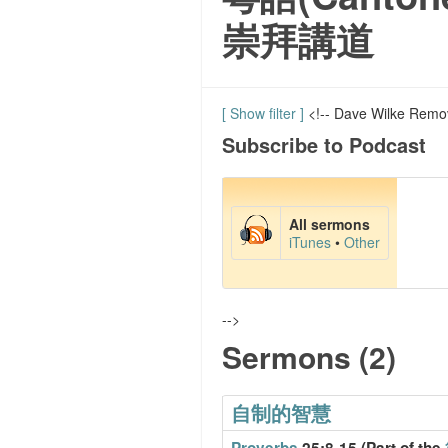
崇拜講道
[ Show filter ]
<!-- Dave Wilke Remo
Subscribe to Podcast
All sermons
iTunes
•
Other
-->
Sermons (2)
自制的智慧