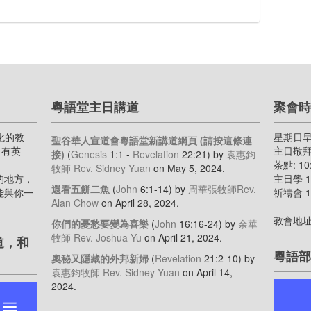
粵語堂主日講道
聚會時
化的教
星期日
聖谷華人宣道會粵語堂新講道網頁 (請按這條連
主日有英
主日敬拜 9
接)
(
Genesis
1:1 -
Revelation
22:21)
by
袁惠鈞
茶點: 10:
牧師 Rev. Sidney Yuan
on May 5, 2024
.
的地方，
主日學 11
還看五餅二魚
(
John
6:1-14)
by
周華張牧師Rev.
能與你一
祈禱會 11
Alan Chow
on April 28, 2024
.
教會地址
你們的憂愁要變為喜樂
(
John
16:16-24)
by
余華
牧師 Rev. Joshua Yu
on April 21, 2024
.
道，和
粵語部
奧秘又隱藏的外邦新婦
(
Revelation
21:2-10)
by
袁惠鈞牧師 Rev. Sidney Yuan
on April 14,
2024
.