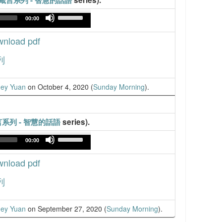
箴言系列 - 智慧的話語
series).
Use
00:00
Up/Down
Arrow
load pdf
keys
to
increase
列
or
decrease
volume.
ey Yuan
on October 4, 2020 (
Sunday Morning
).
系列 - 智慧的話語
series).
Use
00:00
Up/Down
Arrow
load pdf
keys
to
increase
列
or
decrease
volume.
ey Yuan
on September 27, 2020 (
Sunday Morning
).