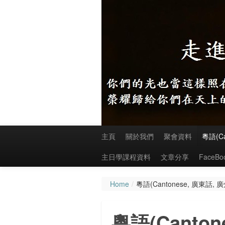
主頁
關於我們
聚會資料
粵語(C
主日學課程資料
文章分享
FaceB
Home
/
粵語(Cantonese, 廣東話,
粵語(Canton