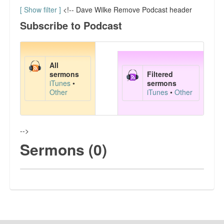
會務報告
[ Show filter ]
<!-- Dave Wilke Remove Podcast header
Subscribe to Podcast
代禱事項
主日學課程資料
All
文章分享
sermons
Filtered
iTunes
•
sermons
Other
iTunes
•
Other
FaceBook 網頁
聯絡我們
-->
Sermons (0)