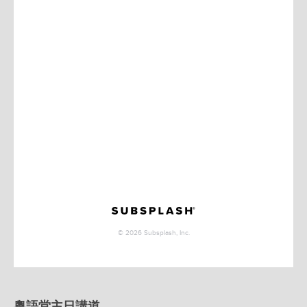
粵語堂主日講道