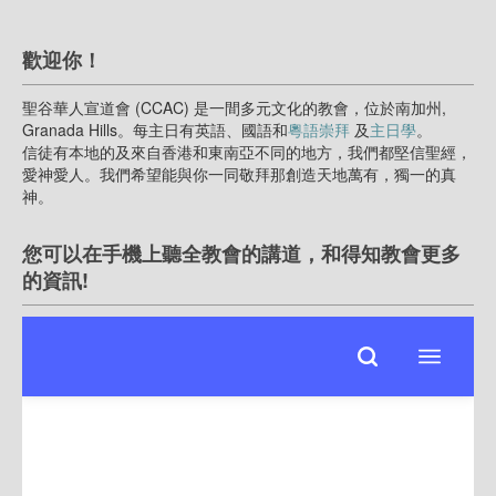
歡迎你！
聖谷華人宣道會 (CCAC) 是一間多元文化的教會，位於南加州,
Granada Hills。每主日有英語、國語和
粵語崇拜
及
主日學
。
信徒有本地的及來自香港和東南亞不同的地方，我們都堅信聖經，
愛神愛人。我們希望能與你一同敬拜那創造天地萬有，獨一的真
神。
您可以在手機上聽全教會的講道，和得知教會更多
的資訊!