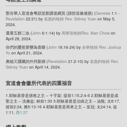
聖谷華人宣道會粵語堂新講道網頁 (請按這條連接)
(
Genesis
1:1 -
Revelation
22:21)
by
袁惠鈞牧師 Rev. Sidney Yuan
on May 5,
2024
.
還看五餅二魚
(
John
6:1-14)
by
周華張牧師Rev. Alan Chow
on
April 28, 2024
.
你們的憂愁要變為喜樂
(
John
16:16-24)
by
余華牧師 Rev. Joshua
Yu
on April 21, 2024
.
奧秘又隱藏的外邦新婦
(
Revelation
21:2-10)
by
袁惠鈞牧師 Rev.
Sidney Yuan
on April 14, 2024
.
宣道會會徽所代表的四重福音
1.耶穌基督是拯救之主 – 十字架; 提前1:15,2:4-6 2.耶穌基督是成
聖之主 – 洗滌盆; 林前1:30 3.耶穌基督是治病之主 – 油瓶; 太8:17,
彼前2:24, 雅5:13-16 4.耶穌基督是再來之主 – 皇冠; 太24:14, 徒
1:11,
西1:27