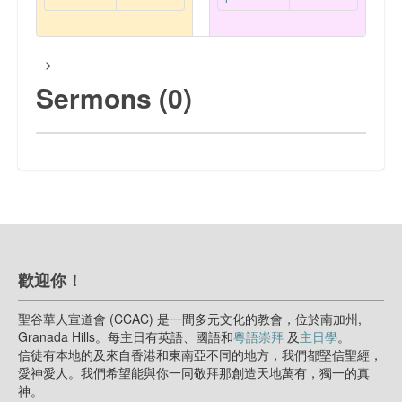
聯絡我們
-->
Sermons (0)
歡迎你！
聖谷華人宣道會 (CCAC) 是一間多元文化的教會，位於南加州,
Granada Hills。每主日有英語、國語和
粵語崇拜
及
主日學
。
信徒有本地的及來自香港和東南亞不同的地方，我們都堅信聖經，
愛神愛人。我們希望能與你一同敬拜那創造天地萬有，獨一的真
神。