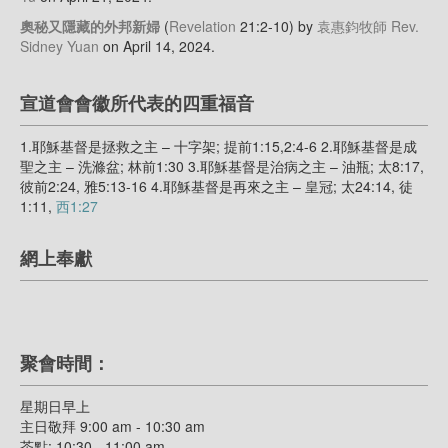
奧秘又隱藏的外邦新婦
(
Revelation
21:2-10)
by
袁惠鈞牧師 Rev.
Sidney Yuan
on April 14, 2024
.
宣道會會徽所代表的四重福音
1.耶穌基督是拯救之主 – 十字架; 提前1:15,2:4-6 2.耶穌基督是成
聖之主 – 洗滌盆; 林前1:30 3.耶穌基督是治病之主 – 油瓶; 太8:17,
彼前2:24, 雅5:13-16 4.耶穌基督是再來之主 – 皇冠; 太24:14, 徒
1:11,
西1:27
網上奉獻
聚會時間：
星期日早上
主日敬拜 9:00 am - 10:30 am
茶點: 10:30 - 11:00 am