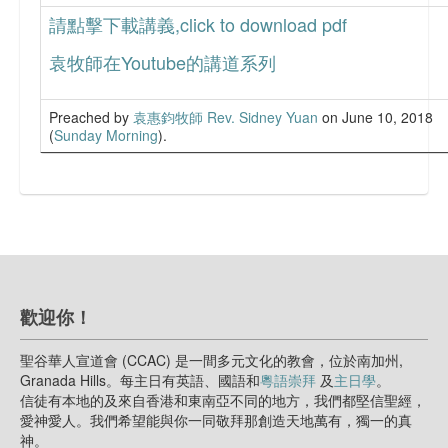
請點擊下載講義,click to download pdf
袁牧師在Youtube的講道系列
Preached by
袁惠鈞牧師 Rev. Sidney Yuan
on June 10, 2018
(
Sunday Morning
).
歡迎你！
聖谷華人宣道會 (CCAC) 是一間多元文化的教會，位於南加州,
Granada Hills。每主日有英語、國語和
粵語崇拜
及
主日學
。
信徒有本地的及來自香港和東南亞不同的地方，我們都堅信聖經，
愛神愛人。我們希望能與你一同敬拜那創造天地萬有，獨一的真
神。