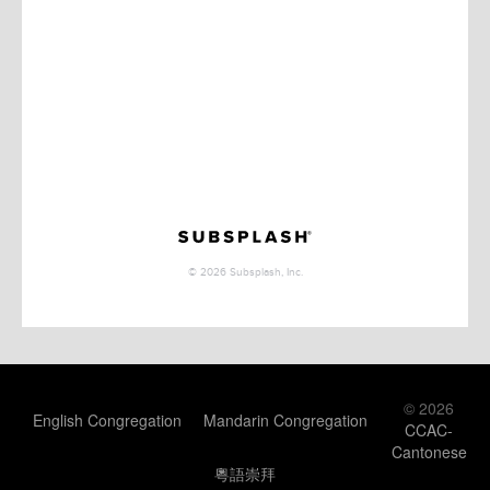
© 2026
English Congregation
Mandarin Congregation
CCAC-
Cantonese
粵語崇拜