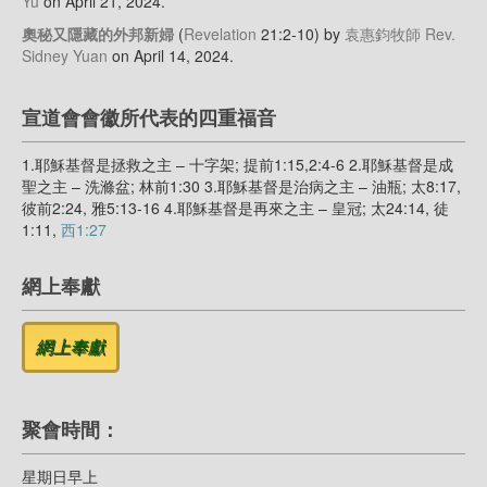
Yu
on April 21, 2024
.
奧秘又隱藏的外邦新婦
(
Revelation
21:2-10)
by
袁惠鈞牧師 Rev.
Sidney Yuan
on April 14, 2024
.
宣道會會徽所代表的四重福音
1.耶穌基督是拯救之主 – 十字架; 提前1:15,2:4-6 2.耶穌基督是成
聖之主 – 洗滌盆; 林前1:30 3.耶穌基督是治病之主 – 油瓶; 太8:17,
彼前2:24, 雅5:13-16 4.耶穌基督是再來之主 – 皇冠; 太24:14, 徒
1:11,
西1:27
網上奉獻
聚會時間：
星期日早上