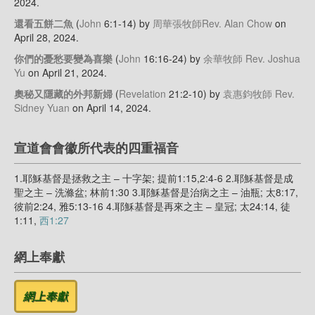
2024
.
還看五餅二魚
(
John
6:1-14)
by
周華張牧師Rev. Alan Chow
on
April 28, 2024
.
你們的憂愁要變為喜樂
(
John
16:16-24)
by
余華牧師 Rev. Joshua
Yu
on April 21, 2024
.
奧秘又隱藏的外邦新婦
(
Revelation
21:2-10)
by
袁惠鈞牧師 Rev.
Sidney Yuan
on April 14, 2024
.
宣道會會徽所代表的四重福音
1.耶穌基督是拯救之主 – 十字架; 提前1:15,2:4-6 2.耶穌基督是成
聖之主 – 洗滌盆; 林前1:30 3.耶穌基督是治病之主 – 油瓶; 太8:17,
彼前2:24, 雅5:13-16 4.耶穌基督是再來之主 – 皇冠; 太24:14, 徒
1:11,
西1:27
網上奉獻