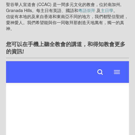
聖谷華人宣道會 (CCAC) 是一間多元文化的教會，位於南加州,
Granada Hills。每主日有英語、國語和
粵語崇拜
及
主日學
。
信徒有本地的及來自香港和東南亞不同的地方，我們都堅信聖經，
愛神愛人。我們希望能與你一同敬拜那創造天地萬有，獨一的真
神。
您可以在手機上聽全教會的講道，和得知教會更多
的資訊!