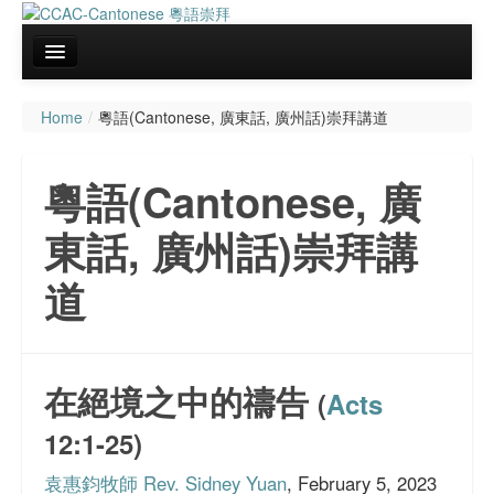
主頁
Home
/
粵語(Cantonese, 廣東話, 廣州話)崇拜講道
關於我們
粵語(Cantonese, 廣
聚會資料
東話, 廣州話)崇拜講
粵語(Cantonese, 廣東話, 廣州話)崇拜講道
會務報告
道
代禱事項
主日學課程資料
在絕境之中的禱告
(
Acts
文章分享
12:1-25)
FaceBook 網頁
袁惠鈞牧師 Rev. Sidney Yuan
, February 5, 2023