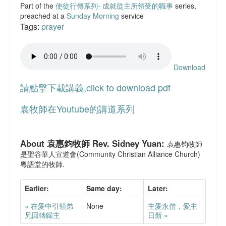
Part of the
使徒行傳系列- 成就從主所領受的職事
series,
聯絡我們
preached at a
Sunday Morning
service
Tags:
prayer
Download
請點擊下載講義,click to download pdf
袁牧師在Youtube的講道系列
About 袁惠鈞牧師 Rev. Sidney Yuan:
袁惠钧牧師
是聖谷華人宣道會(Community Christian Alliance Church)
粵語堂的牧師.
Earlier:
Same day:
Later:
« 在愛中引領弟
None
主愛永偕，愛主
兄回轉歸主
日新 »