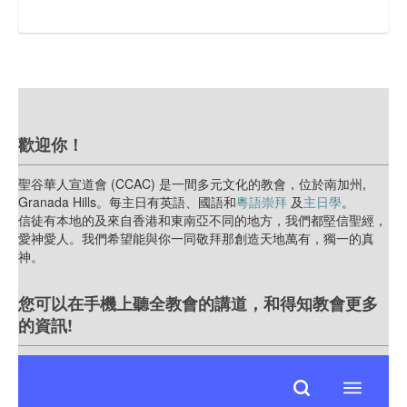
歡迎你！
聖谷華人宣道會 (CCAC) 是一間多元文化的教會，位於南加州,
Granada Hills。每主日有英語、國語和
粵語崇拜
及
主日學
。
信徒有本地的及來自香港和東南亞不同的地方，我們都堅信聖經，
愛神愛人。我們希望能與你一同敬拜那創造天地萬有，獨一的真
神。
您可以在手機上聽全教會的講道，和得知教會更多
的資訊!