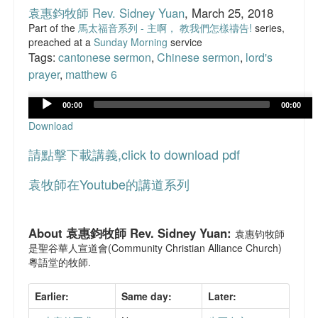
主日學課程資料
袁惠鈞牧師 Rev. Sidney Yuan
, March 25, 2018
Part of the
馬太福音系列 - 主啊， 教我們怎樣禱告!
series,
文章分享
preached at a
Sunday Morning
service
Tags:
cantonese sermon
,
Chinese sermon
,
lord's
FaceBook 網頁
prayer
,
matthew 6
聯絡我們
Audio
00:00
00:00
Player
Download
請點擊下載講義,click to download pdf
袁牧師在Youtube的講道系列
About 袁惠鈞牧師 Rev. Sidney Yuan:
袁惠钧牧師
是聖谷華人宣道會(Community Christian Alliance Church)
粵語堂的牧師.
Earlier:
Same day:
Later: