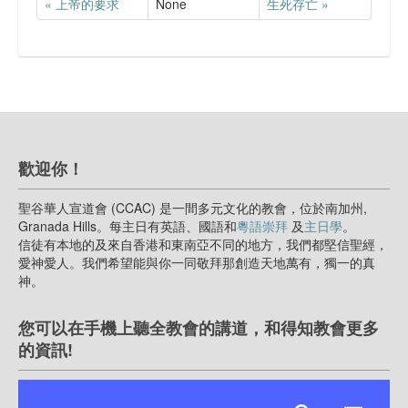
« 上帝的要求
None
生死存亡 »
歡迎你！
聖谷華人宣道會 (CCAC) 是一間多元文化的教會，位於南加州,
Granada Hills。每主日有英語、國語和
粵語崇拜
及
主日學
。
信徒有本地的及來自香港和東南亞不同的地方，我們都堅信聖經，
愛神愛人。我們希望能與你一同敬拜那創造天地萬有，獨一的真
神。
您可以在手機上聽全教會的講道，和得知教會更多
的資訊!