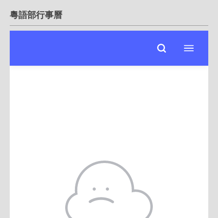
粵語部行事曆