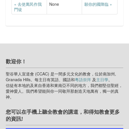
« 去使萬民作我
None
願你的國降臨 »
門徒
歡迎你！
聖谷華人宣道會 (CCAC) 是一間多元文化的教會，位於南加州,
Granada Hills。每主日有英語、國語和
粵語崇拜
及
主日學
。
信徒有本地的及來自香港和東南亞不同的地方，我們都堅信聖經，
愛神愛人。我們希望能與你一同敬拜那創造天地萬有，獨一的真
神。
您可以在手機上聽全教會的講道，和得知教會更多
的資訊!