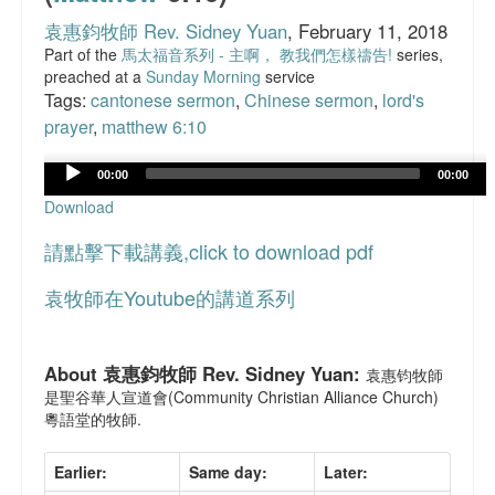
主日學課程資料
袁惠鈞牧師 Rev. Sidney Yuan
, February 11, 2018
Part of the
馬太福音系列 - 主啊， 教我們怎樣禱告!
series,
文章分享
preached at a
Sunday Morning
service
Tags:
cantonese sermon
,
Chinese sermon
,
lord's
FaceBook 網頁
prayer
,
matthew 6:10
聯絡我們
Audio
00:00
00:00
Player
Download
請點擊下載講義,click to download pdf
袁牧師在Youtube的講道系列
About 袁惠鈞牧師 Rev. Sidney Yuan:
袁惠钧牧師
是聖谷華人宣道會(Community Christian Alliance Church)
粵語堂的牧師.
Earlier:
Same day:
Later: