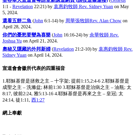
聖谷華人宣道會粵語堂新講道網頁 (請按這條連接)
(
Genesis
1:1 -
Revelation
22:21)
by
袁惠鈞牧師 Rev. Sidney Yuan
on May
5, 2024
.
還看五餅二魚
(
John
6:1-14)
by
周華張牧師Rev. Alan Chow
on
April 28, 2024
.
你們的憂愁要變為喜樂
(
John
16:16-24)
by
余華牧師 Rev.
Joshua Yu
on April 21, 2024
.
奧秘又隱藏的外邦新婦
(
Revelation
21:2-10)
by
袁惠鈞牧師 Rev.
Sidney Yuan
on April 14, 2024
.
宣道會會徽所代表的四重福音
1.耶穌基督是拯救之主 – 十字架; 提前1:15,2:4-6 2.耶穌基督是
成聖之主 – 洗滌盆; 林前1:30 3.耶穌基督是治病之主 – 油瓶; 太
8:17, 彼前2:24, 雅5:13-16 4.耶穌基督是再來之主 – 皇冠; 太
24:14, 徒1:11,
西1:27
網上奉獻