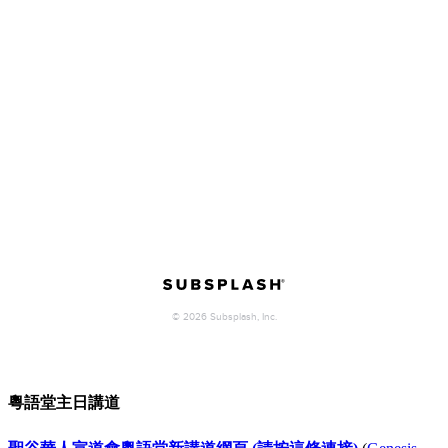
粵語堂主日講道