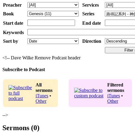
Preacher
Services
Book
Series
Start date
End date
Keywords
Sort by
Direction
<!-- Dave Wilke Remove Podcast header
Subscribe to Podcast
All
Filtered
sermons
sermons
iTunes
•
iTunes
•
Other
Other
-->
Sermons (0)