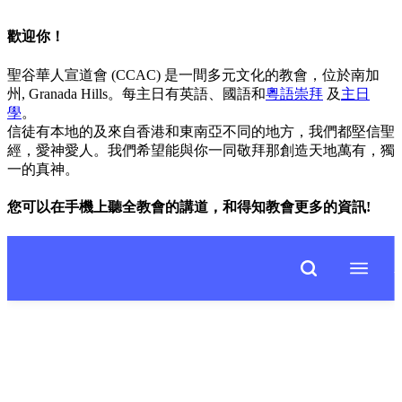
歡迎你！
聖谷華人宣道會 (CCAC) 是一間多元文化的教會，位於南加
州, Granada Hills。每主日有英語、國語和
粵語崇拜
及
主日
學
。
信徒有本地的及來自香港和東南亞不同的地方，我們都堅信聖
經，愛神愛人。我們希望能與你一同敬拜那創造天地萬有，獨
一的真神。
您可以在手機上聽全教會的講道，和得知教會更多的資訊!