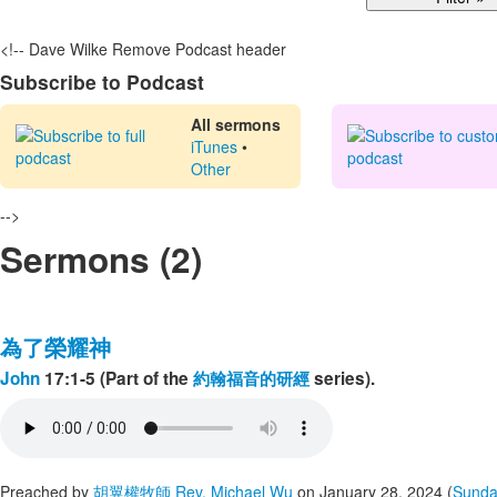
<!-- Dave Wilke Remove Podcast header
Subscribe to Podcast
All sermons
iTunes
•
Other
-->
Sermons (2)
為了榮耀神
John
17:1-5 (Part of the
約翰福音的研經
series).
Preached by
胡翼權牧師 Rev, Michael Wu
on January 28, 2024 (
Sunda