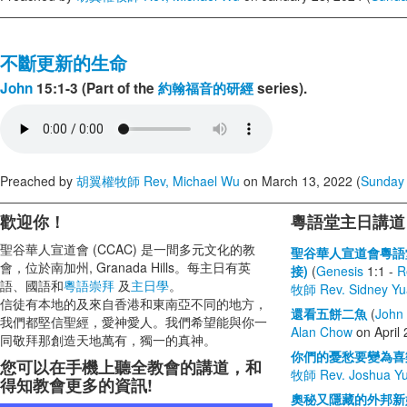
不斷更新的生命
John
15:1-3 (Part of the
約翰福音的研經
series).
Preached by
胡翼權牧師 Rev, Michael Wu
on March 13, 2022 (
Sunday
歡迎你！
粵語堂主日講道
聖谷華人宣道會 (CCAC) 是一間多元文化的教
聖谷華人宣道會粵語
會，位於南加州, Granada Hills。每主日有英
接)
(
Genesis
1:1 -
R
語、國語和
粵語崇拜
及
主日學
。
牧師 Rev. Sidney Yu
信徒有本地的及來自香港和東南亞不同的地方，
還看五餅二魚
(
John
我們都堅信聖經，愛神愛人。我們希望能與你一
Alan Chow
on April
同敬拜那創造天地萬有，獨一的真神。
你們的憂愁要變為喜
您可以在手機上聽全教會的講道，和
牧師 Rev. Joshua Y
得知教會更多的資訊!
奧秘又隱藏的外邦新