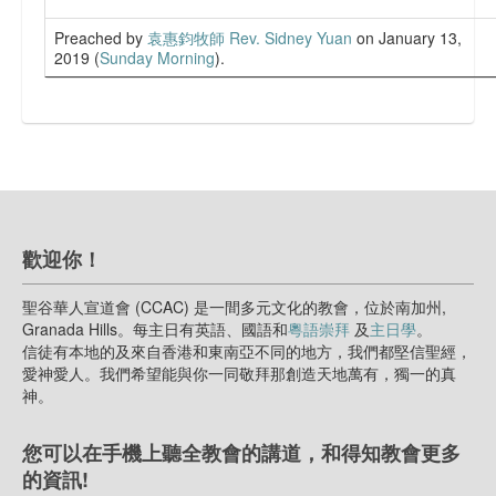
Preached by
袁惠鈞牧師 Rev. Sidney Yuan
on January 13,
2019 (
Sunday Morning
).
歡迎你！
聖谷華人宣道會 (CCAC) 是一間多元文化的教會，位於南加州,
Granada Hills。每主日有英語、國語和
粵語崇拜
及
主日學
。
信徒有本地的及來自香港和東南亞不同的地方，我們都堅信聖經，
愛神愛人。我們希望能與你一同敬拜那創造天地萬有，獨一的真
神。
您可以在手機上聽全教會的講道，和得知教會更多
的資訊!