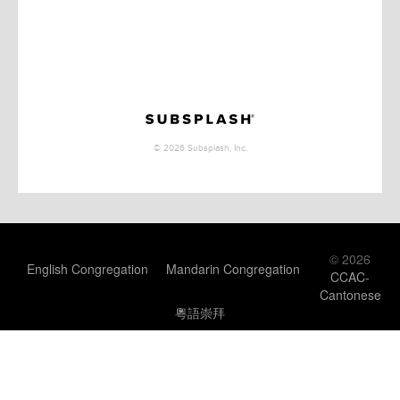
© 2026
English Congregation
Mandarin Congregation
CCAC-
Cantonese
粵語崇拜