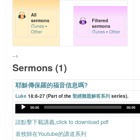
主日學課程資料
All
文章分享
sermons
Filtered
iTunes
•
sermons
Other
iTunes
•
Other
FaceBook 網頁
聯絡我們
-->
Sermons (1)
耶穌傳保羅的福音信息嗎?
Luke
18:8-27 (Part of the
聖經難題解答系列
series).
Audio
00:00
00:00
Player
請點擊下載講義,click to download pdf
袁牧師在Youtube的講道系列